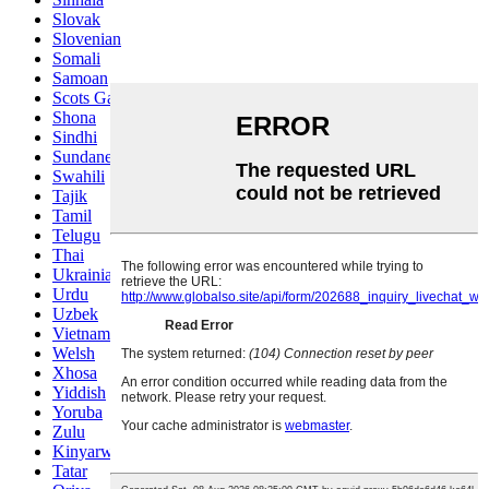
Slovak
Slovenian
Somali
Samoan
Scots Gaelic
Shona
Sindhi
Sundanese
Swahili
Tajik
Tamil
Telugu
Thai
Ukrainian
Urdu
Uzbek
Vietnamese
Welsh
Xhosa
Yiddish
Yoruba
Zulu
Kinyarwanda
Tatar