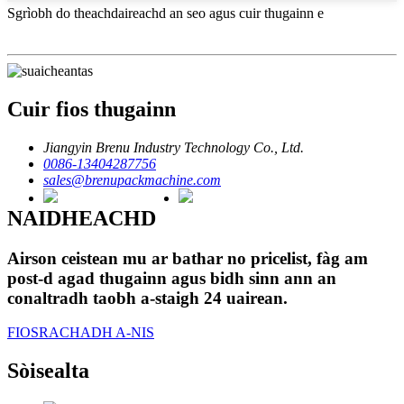
Sgrìobh do theachdaireachd an seo agus cuir thugainn e
Cuir fios thugainn
Jiangyin Brenu Industry Technology Co., Ltd.
0086-13404287756
sales@brenupackmachine.com
NAIDHEACHD
Airson ceistean mu ar bathar no pricelist, fàg am
post-d agad thugainn agus bidh sinn ann an
conaltradh taobh a-staigh 24 uairean.
FIOSRACHADH A-NIS
Sòisealta