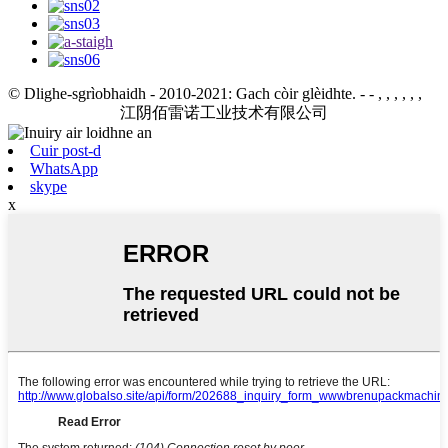
© Dlighe-sgrìobhaidh - 2010-2021: Gach còir glèidhte.
- - , , , , , ,
江阴佰雷诺工业技术有限公司
Cuir post-d
WhatsApp
skype
x