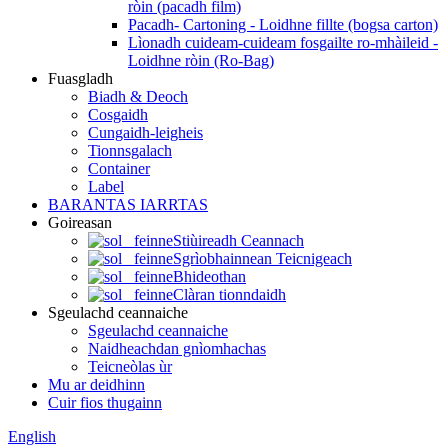
ròin (pacadh film)
Pacadh- Cartoning - Loidhne fillte (bogsa carton)
Lìonadh cuideam-cuideam fosgailte ro-mhàileid -
Loidhne ròin (Ro-Bag)
Fuasgladh
Biadh & Deoch
Cosgaidh
Cungaidh-leigheis
Tionnsgalach
Container
Label
BARANTAS IARRTAS
Goireasan
Stiùireadh Ceannach
Sgrìobhainnean Teicnigeach
Bhideothan
Clàran tionndaidh
Sgeulachd ceannaiche
Sgeulachd ceannaiche
Naidheachdan gnìomhachas
Teicneòlas ùr
Mu ar deidhinn
Cuir fios thugainn
English