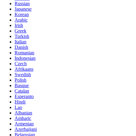
Russian
Japanese
Korean
Arabic
Irish
Greek
Turkish
Italian
Danish
Romanian
Indonesian
Czech
Afrikaans
Swedish
Polish
Basque
Catalan
Esperanto
Hindi
Lao
Albanian
Amharic
Armenian
Azerbaijani
Belarusian