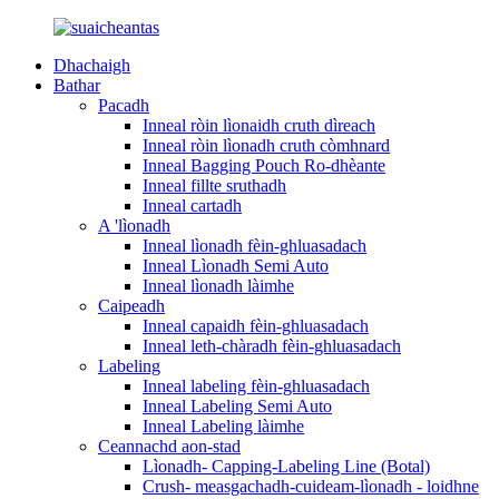
Dhachaigh
Bathar
Pacadh
Inneal ròin lìonaidh cruth dìreach
Inneal ròin lìonadh cruth còmhnard
Inneal Bagging Pouch Ro-dhèante
Inneal fillte sruthadh
Inneal cartadh
A 'lìonadh
Inneal lìonadh fèin-ghluasadach
Inneal Lìonadh Semi Auto
Inneal lìonadh làimhe
Caipeadh
Inneal capaidh fèin-ghluasadach
Inneal leth-chàradh fèin-ghluasadach
Labeling
Inneal labeling fèin-ghluasadach
Inneal Labeling Semi Auto
Inneal Labeling làimhe
Ceannachd aon-stad
Lìonadh- Capping-Labeling Line (Botal)
Crush- measgachadh-cuideam-lìonadh - loidhne