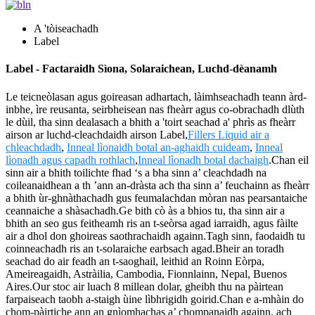
A 'tòiseachadh
Label
Label - Factaraidh Sìona, Solaraichean, Luchd-dèanamh
Le teicneòlasan agus goireasan adhartach, làimhseachadh teann àrd-
inbhe, ìre reusanta, seirbheisean nas fheàrr agus co-obrachadh dlùth
le dùil, tha sinn dealasach a bhith a 'toirt seachad a' phrìs as fheàrr
airson ar luchd-cleachdaidh airson Label,
Fillers Liquid air a
chleachdadh
,
Inneal lìonaidh botal an-aghaidh cuideam
,
Inneal
lìonadh agus capadh rothlach
,
Inneal lìonadh botal dachaigh
.Chan eil
sinn air a bhith toilichte fhad ‘s a bha sinn a’ cleachdadh na
coileanaidhean a th ’ann an-dràsta ach tha sinn a’ feuchainn as fheàrr
a bhith ùr-ghnàthachadh gus feumalachdan mòran nas pearsantaiche
ceannaiche a shàsachadh.Ge bith cò às a bhios tu, tha sinn air a
bhith an seo gus feitheamh ris an t-seòrsa agad iarraidh, agus fàilte
air a dhol don ghoireas saothrachaidh againn.Tagh sinn, faodaidh tu
coinneachadh ris an t-solaraiche earbsach agad.Bheir an toradh
seachad do air feadh an t-saoghail, leithid an Roinn Eòrpa,
Ameireagaidh, Astràilia, Cambodia, Fionnlainn, Nepal, Buenos
Aires.Our stoc air luach 8 millean dolar, gheibh thu na pàirtean
farpaiseach taobh a-staigh ùine lìbhrigidh goirid.Chan e a-mhàin do
chom-pàirtiche ann an gnìomhachas a’ chompanaidh againn, ach