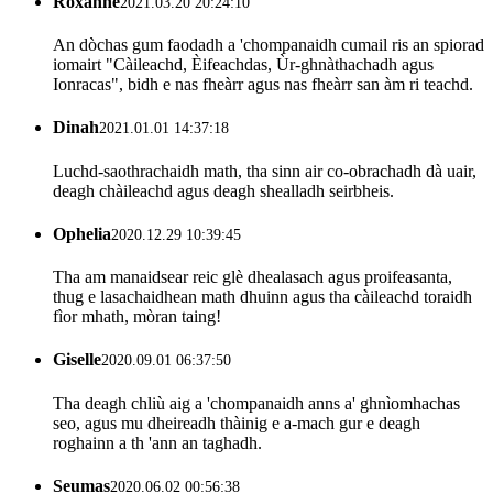
Roxanne
2021.03.20 20:24:10
An dòchas gum faodadh a 'chompanaidh cumail ris an spiorad
iomairt "Càileachd, Èifeachdas, Ùr-ghnàthachadh agus
Ionracas", bidh e nas fheàrr agus nas fheàrr san àm ri teachd.
Dinah
2021.01.01 14:37:18
Luchd-saothrachaidh math, tha sinn air co-obrachadh dà uair,
deagh chàileachd agus deagh shealladh seirbheis.
Ophelia
2020.12.29 10:39:45
Tha am manaidsear reic glè dhealasach agus proifeasanta,
thug e lasachaidhean math dhuinn agus tha càileachd toraidh
fìor mhath, mòran taing!
Giselle
2020.09.01 06:37:50
Tha deagh chliù aig a 'chompanaidh anns a' ghnìomhachas
seo, agus mu dheireadh thàinig e a-mach gur e deagh
roghainn a th 'ann an taghadh.
Seumas
2020.06.02 00:56:38