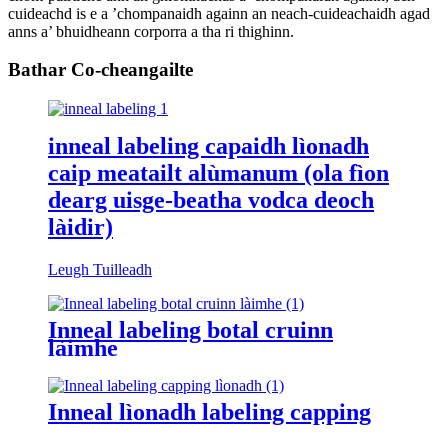
cuideachd is e a ’chompanaidh againn an neach-cuideachaidh agad
anns a’ bhuidheann corporra a tha ri thighinn.
Bathar Co-cheangailte
inneal labeling capaidh lìonadh
caip meatailt alùmanum (ola fìon
dearg uisge-beatha vodca deoch
làidir)
Leugh Tuilleadh
Inneal labeling botal cruinn
làimhe
Inneal lìonadh labeling capping