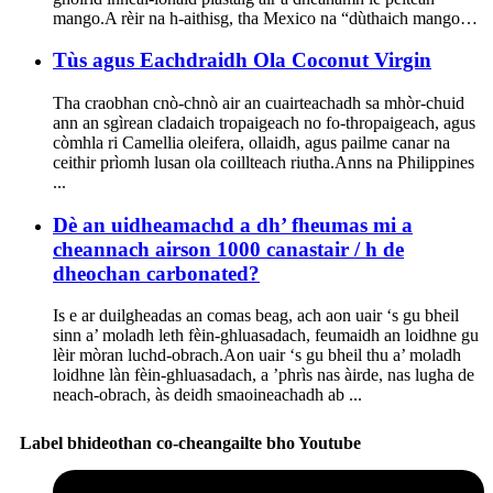
mango.A rèir na h-aithisg, tha Mexico na “dùthaich mango…
Tùs agus Eachdraidh Ola Coconut Virgin
Tha craobhan cnò-chnò air an cuairteachadh sa mhòr-chuid
ann an sgìrean cladaich tropaigeach no fo-thropaigeach, agus
còmhla ri Camellia oleifera, ollaidh, agus pailme canar na
ceithir prìomh lusan ola coillteach riutha.Anns na Philippines
...
Dè an uidheamachd a dh’ fheumas mi a
cheannach airson 1000 canastair / h de
dheochan carbonated?
Is e ar duilgheadas an comas beag, ach aon uair ‘s gu bheil
sinn a’ moladh leth fèin-ghluasadach, feumaidh an loidhne gu
lèir mòran luchd-obrach.Aon uair ‘s gu bheil thu a’ moladh
loidhne làn fèin-ghluasadach, a ’phrìs nas àirde, nas lugha de
neach-obrach, às deidh smaoineachadh ab ...
Label bhideothan co-cheangailte bho Youtube