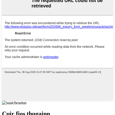
Cuir fios thugainn