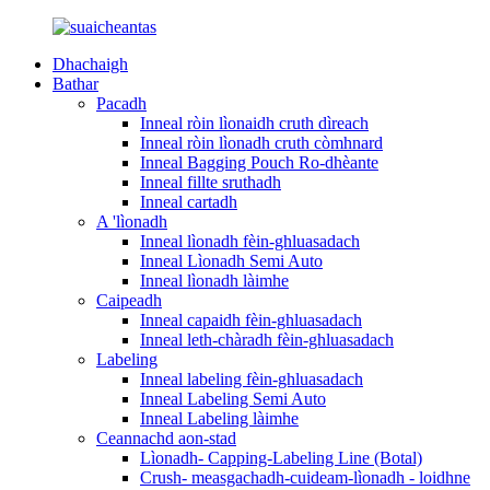
Dhachaigh
Bathar
Pacadh
Inneal ròin lìonaidh cruth dìreach
Inneal ròin lìonadh cruth còmhnard
Inneal Bagging Pouch Ro-dhèante
Inneal fillte sruthadh
Inneal cartadh
A 'lìonadh
Inneal lìonadh fèin-ghluasadach
Inneal Lìonadh Semi Auto
Inneal lìonadh làimhe
Caipeadh
Inneal capaidh fèin-ghluasadach
Inneal leth-chàradh fèin-ghluasadach
Labeling
Inneal labeling fèin-ghluasadach
Inneal Labeling Semi Auto
Inneal Labeling làimhe
Ceannachd aon-stad
Lìonadh- Capping-Labeling Line (Botal)
Crush- measgachadh-cuideam-lìonadh - loidhne