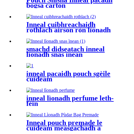
Pouch Shisha Inneal pacadh
bogsa carton
Inneal cuibhreachaidh
rothlach airson ròn lìonadh
5ml
smachd didseatach inneal
lìonadh snas ìnean
inneal pacaidh pouch sgèile
cuideam
inneal lìonadh perfume leth-
fèin
Inneal pouch premade le
cuideam measgachadh a
’lìonadh seuladh airson pùdar