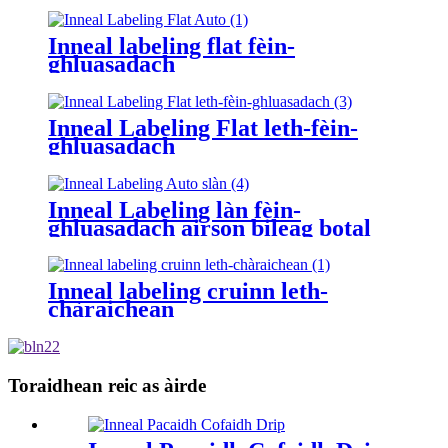
Inneal labeling flat fèin-
ghluasadach
Inneal Labeling Flat leth-fèin-
ghluasadach
Inneal Labeling làn fèin-
ghluasadach airson bileag botal
aghaidh dùbailte truinnsear
cruinn
Inneal labeling cruinn leth-
chàraichean
Toraidhean reic as àirde