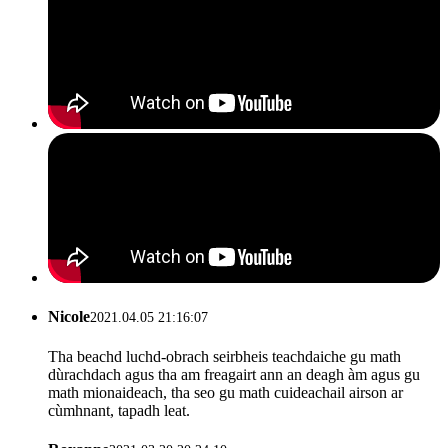
Nicole
2021.04.05 21:16:07
Tha beachd luchd-obrach seirbheis teachdaiche gu math
dùrachdach agus tha am freagairt ann an deagh àm agus gu
math mionaideach, tha seo gu math cuideachail airson ar
cùmhnant, tapadh leat.