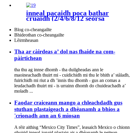
inneal pacaidh poca bathar
cruaidh (2/4/6/8/12 seòrsa
bathar-cruaidh measgaichte
no pacadh neo-eisimeileach)
Blog co-cheangailte
Bhideothan co-cheangailte
Lèirmheasan
Tha ar càirdeas a’ dol nas fhaide na com-
pàirtichean
tha thu ag innse dhomh - tha duilgheadas ann le
maoineachadh thuirt mi - cuidichidh mi thu le bhith a’ stàladh,
fuirichidh mi riut a dh ’innis thu dhomh - gus an comas a
leudachadh thuirt mi - is urrainn dhomh do chuideachadh a’
moladh ...
Faodar craiceann mango a chleachdadh gus
stuthan plastaigeach a dhèanamh a bhios a
'crìonadh ann an 6 mìosan
A rèir aithisg “Mexico City Times”, leasaich Mexico o chionn
ghoirid inneal-ionaid plastaig air a dhèanamh le peitean