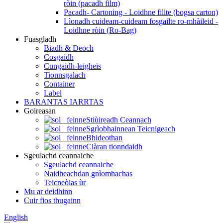
ròin (pacadh film)
Pacadh- Cartoning - Loidhne fillte (bogsa carton)
Lìonadh cuideam-cuideam fosgailte ro-mhàileid -
Loidhne ròin (Ro-Bag)
Fuasgladh
Biadh & Deoch
Cosgaidh
Cungaidh-leigheis
Tionnsgalach
Container
Label
BARANTAS IARRTAS
Goireasan
Stiùireadh Ceannach
Sgrìobhainnean Teicnigeach
Bhideothan
Clàran tionndaidh
Sgeulachd ceannaiche
Sgeulachd ceannaiche
Naidheachdan gnìomhachas
Teicneòlas ùr
Mu ar deidhinn
Cuir fios thugainn
English