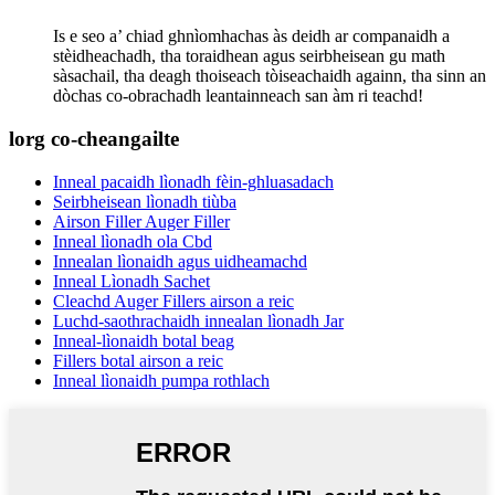
Is e seo a’ chiad ghnìomhachas às deidh ar companaidh a
stèidheachadh, tha toraidhean agus seirbheisean gu math
sàsachail, tha deagh thoiseach tòiseachaidh againn, tha sinn an
dòchas co-obrachadh leantainneach san àm ri teachd!
lorg co-cheangailte
Inneal pacaidh lìonadh fèin-ghluasadach
Seirbheisean lìonadh tiùba
Airson Filler Auger Filler
Inneal lìonadh ola Cbd
Innealan lìonaidh agus uidheamachd
Inneal Lìonadh Sachet
Cleachd Auger Fillers airson a reic
Luchd-saothrachaidh innealan lìonadh Jar
Inneal-lìonaidh botal beag
Fillers botal airson a reic
Inneal lìonaidh pumpa rothlach