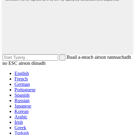
Buail a-steach airson rannsachadh
no ESC airson dùnadh
English
French
German
Portuguese
Spanish
Russian
Japanese
Korean
Arabic
Irish
Greek
Turkish