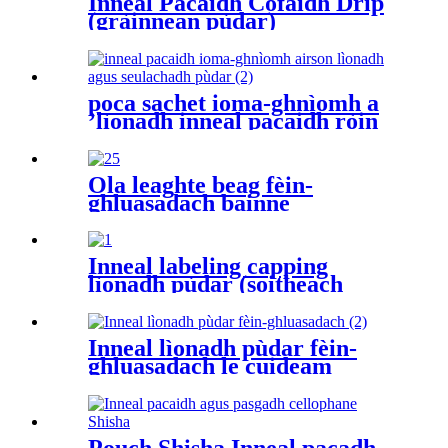
Inneal Pacaidh Cofaidh Drip
(gràinnean pùdar)
poca sachet ioma-ghnìomh a
’lìonadh inneal pacaidh ròin
(pùdar granular cofaidh
siùcar tì tì bainne spìosraidh)
Ola leaghte beag fèin-
ghluasadach bainne
còmhnard fìon mhias siabann
aerosol sùgh tì inneal-
glanaidh inneal pacaidh fèin-
Inneal labeling capping
ghluasadach uisge sachet
lìonadh pùdar (soitheach
staoin botal)
Inneal lìonadh pùdar fèin-
ghluasadach le cuideam
giùlain