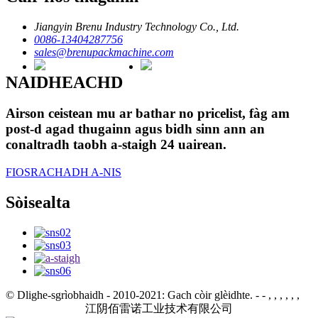
Jiangyin Brenu Industry Technology Co., Ltd.
0086-13404287756
sales@brenupackmachine.com
NAIDHEACHD
Airson ceistean mu ar bathar no pricelist, fàg am
post-d agad thugainn agus bidh sinn ann an
conaltradh taobh a-staigh 24 uairean.
FIOSRACHADH A-NIS
Sòisealta
© Dlighe-sgrìobhaidh - 2010-2021: Gach còir glèidhte.
- - , , , , , ,
江阴佰雷诺工业技术有限公司