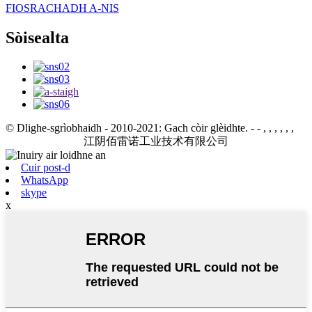
FIOSRACHADH A-NIS
Sòisealta
© Dlighe-sgrìobhaidh - 2010-2021: Gach còir glèidhte.
- - , , , , , ,
江阴佰雷诺工业技术有限公司
Cuir post-d
WhatsApp
skype
x