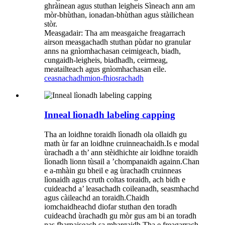
ghràinean agus stuthan leigheis Sìneach ann am
mòr-bhùthan, ionadan-bhùthan agus stàilichean
stòr.
Measgadair: Tha am measgaiche freagarrach
airson measgachadh stuthan pùdar no granular
anns na gnìomhachasan ceimigeach, biadh,
cungaidh-leigheis, biadhadh, ceirmeag,
meatailteach agus gnìomhachasan eile.
ceasnachadh
mion-fhiosrachadh
Inneal lìonadh labeling capping
Tha an loidhne toraidh lìonadh ola ollaidh gu
math ùr far an loidhne cruinneachaidh.Is e modal
ùrachadh a th’ ann stèidhichte air loidhne toraidh
lìonadh lionn tùsail a ’chompanaidh againn.Chan
e a-mhàin gu bheil e ag ùrachadh cruinneas
lìonaidh agus cruth coltas toraidh, ach bidh e
cuideachd a’ leasachadh coileanadh, seasmhachd
agus càileachd an toraidh.Chaidh
iomchaidheachd diofar stuthan den toradh
cuideachd ùrachadh gu mòr gus am bi an toradh
nas fharpaiseach sa mhargaidh.Tha e freagarrach