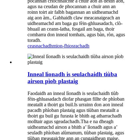
pocannan crìochnaichte a chuir aon às deidh aon,
agus na ceudan de phocannan a chuir ann an
roinn toirt air falbh bagannan an uidheamachd
aig aon àm., Gabhaidh claw meacanaigeach an
uidheamachd am baga gu fèin-ghluasadach, clò-
bhuail an ceann-latha, fosgail am baga, thoir
comharra don inneal tomhais, agus bàn, ròn, agus
toradh.
ceasnachadh
mion-fhiosrachadh
Inneal lìonadh is seulachaidh tiùba
airson pìob plastaig
Faodaidh an inneal lìonadh is seulachaidh tiùb
fèin-ghluasadach diofar phasgan fillte de phìoban
meatailt a thoirt gu buil.Is urrainn don aon inneal
pacadh phìoban plastaig agus tiùban meatailt a
thoirt gu buil gu furasta le bhith ag atharrachadh
molltair agus sgeadachadh.Tha e na dheagh
uidheamachd airson a bhith a’ lìonadh agus a’
seuladh phìoban alùmanum, tiùban plastaig, agus
tiùban measgaichte ann an cungaidhean maise,