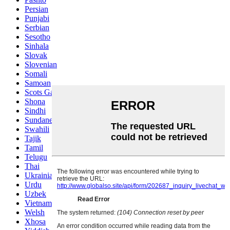
Persian
Punjabi
Serbian
Sesotho
Sinhala
Slovak
Slovenian
Somali
Samoan
Scots Gaelic
Shona
Sindhi
Sundanese
Swahili
Tajik
Tamil
Telugu
Thai
Ukrainian
Urdu
Uzbek
Vietnamese
Welsh
Xhosa