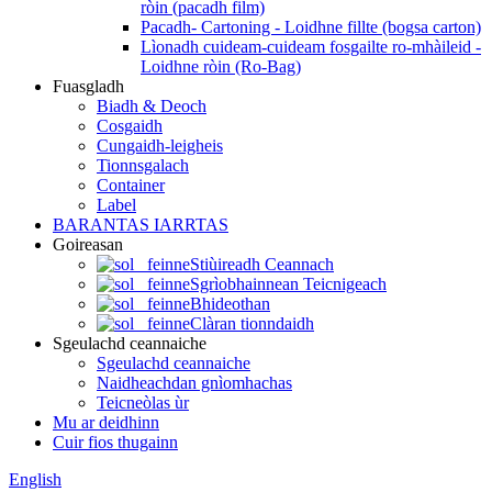
ròin (pacadh film)
Pacadh- Cartoning - Loidhne fillte (bogsa carton)
Lìonadh cuideam-cuideam fosgailte ro-mhàileid -
Loidhne ròin (Ro-Bag)
Fuasgladh
Biadh & Deoch
Cosgaidh
Cungaidh-leigheis
Tionnsgalach
Container
Label
BARANTAS IARRTAS
Goireasan
Stiùireadh Ceannach
Sgrìobhainnean Teicnigeach
Bhideothan
Clàran tionndaidh
Sgeulachd ceannaiche
Sgeulachd ceannaiche
Naidheachdan gnìomhachas
Teicneòlas ùr
Mu ar deidhinn
Cuir fios thugainn
English