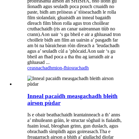
proifeasanta airson an SHISHA, bho lionn gu
lìonadh agus seuladh poca pouch cruaidh no
paste, bidh am pròiseas a’ tòiseachadh le rolla
film siolandair, gluaisidh an inneal bagaidh
dìreach film bhon rolla agus tron ​​​​choillear
cruthachaidh (ris an canar uaireannan tiùb no
crann).Aon uair ‘s gu bheil e air a ghluasad tron ​​​​
choilleir bidh am film an uairsin a’ pasgadh far
am bi na bàraichean ròin dìreach a ’leudachadh
agus a’ seuladh cùl a ’phòcaid.Aon uair ‘s gu
bheil an fhad poca a tha thu ag iarraidh air a
ghluasad ...
ceasnachadh
mion-fhiosrachadh
Inneal pacaidh measgachadh bleith
airson pùdar
Is e obair beathachaidh leantainneach a th’ anns
a’ mhuileann gràin, le structar sòghail is fialaidh,
fuaim ìosal, bleoghan grinn, gun duslach, agus
obrachadh sìmplidh agus goireasach.Tha e
freagarrach airson a bhith a’ giullachd diofar