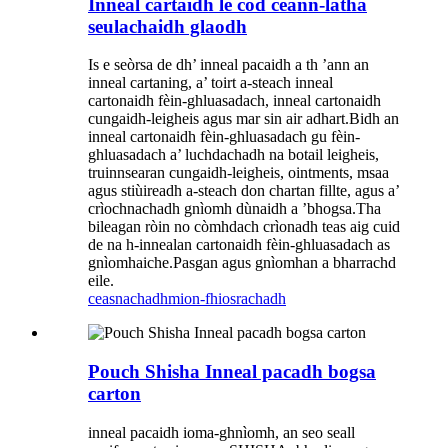
Inneal cartaidh le còd ceann-latha
seulachaidh glaodh
Is e seòrsa de dh’ inneal pacaidh a th ’ann an
inneal cartaning, a’ toirt a-steach inneal
cartonaidh fèin-ghluasadach, inneal cartonaidh
cungaidh-leigheis agus mar sin air adhart.Bidh an
inneal cartonaidh fèin-ghluasadach gu fèin-
ghluasadach a’ luchdachadh na botail leigheis,
truinnsearan cungaidh-leigheis, ointments, msaa
agus stiùireadh a-steach don chartan fillte, agus a’
crìochnachadh gnìomh dùnaidh a ’bhogsa.Tha
bileagan ròin no còmhdach crìonadh teas aig cuid
de na h-innealan cartonaidh fèin-ghluasadach as
gnìomhaiche.Pasgan agus gnìomhan a bharrachd
eile.
ceasnachadh
mion-fhiosrachadh
Pouch Shisha Inneal pacadh bogsa
carton
inneal pacaidh ioma-ghnìomh, an seo seall