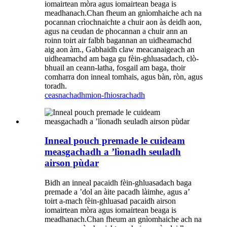
iomairtean mòra agus iomairtean beaga is
meadhanach.Chan fheum an gnìomhaiche ach na
pocannan crìochnaichte a chuir aon às deidh aon,
agus na ceudan de phocannan a chuir ann an
roinn toirt air falbh bagannan an uidheamachd
aig aon àm., Gabhaidh claw meacanaigeach an
uidheamachd am baga gu fèin-ghluasadach, clò-
bhuail an ceann-latha, fosgail am baga, thoir
comharra don inneal tomhais, agus bàn, ròn, agus
toradh.
ceasnachadh
mion-fhiosrachadh
Inneal pouch premade le cuideam
measgachadh a ’lìonadh seuladh
airson pùdar
Bidh an inneal pacaidh fèin-ghluasadach baga
premade a ’dol an àite pacadh làimhe, agus a’
toirt a-mach fèin-ghluasad pacaidh airson
iomairtean mòra agus iomairtean beaga is
meadhanach.Chan fheum an gnìomhaiche ach na