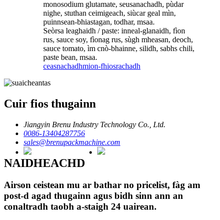
monosodium glutamate, seusanachadh, pùdar
nighe, stuthan ceimigeach, siùcar geal mìn,
puinnsean-bhiastagan, todhar, msaa.
Seòrsa leaghaidh / paste: inneal-glanaidh, fìon
rus, sauce soy, fìonag rus, sùgh mheasan, deoch,
sauce tomato, ìm cnò-bhainne, silidh, sabhs chili,
paste bean, msaa.
ceasnachadh
mion-fhiosrachadh
Cuir fios thugainn
Jiangyin Brenu Industry Technology Co., Ltd.
0086-13404287756
sales@brenupackmachine.com
NAIDHEACHD
Airson ceistean mu ar bathar no pricelist, fàg am
post-d agad thugainn agus bidh sinn ann an
conaltradh taobh a-staigh 24 uairean.