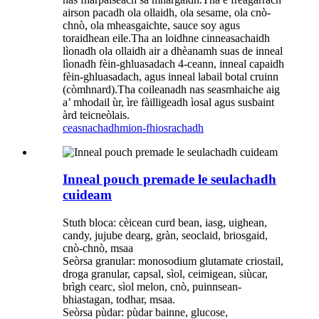
airson pacadh ola ollaidh, ola sesame, ola cnò-
chnò, ola mheasgaichte, sauce soy agus
toraidhean eile.Tha an loidhne cinneasachaidh
lìonadh ola ollaidh air a dhèanamh suas de inneal
lìonadh fèin-ghluasadach 4-ceann, inneal capaidh
fèin-ghluasadach, agus inneal labail botal cruinn
(còmhnard).Tha coileanadh nas seasmhaiche aig
a’ mhodail ùr, ìre fàilligeadh ìosal agus susbaint
àrd teicneòlais.
ceasnachadh
mion-fhiosrachadh
Inneal pouch premade le seulachadh
cuideam
Stuth bloca: cèicean curd bean, iasg, uighean,
candy, jujube dearg, gràn, seoclaid, briosgaid,
cnò-chnò, msaa
Seòrsa granular: monosodium glutamate criostail,
droga granular, capsal, sìol, ceimigean, siùcar,
brìgh cearc, sìol melon, cnò, puinnsean-
bhiastagan, todhar, msaa.
Seòrsa pùdar: pùdar bainne, glucose,