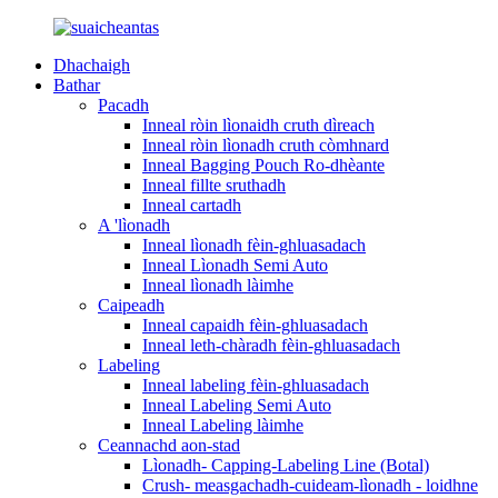
Dhachaigh
Bathar
Pacadh
Inneal ròin lìonaidh cruth dìreach
Inneal ròin lìonadh cruth còmhnard
Inneal Bagging Pouch Ro-dhèante
Inneal fillte sruthadh
Inneal cartadh
A 'lìonadh
Inneal lìonadh fèin-ghluasadach
Inneal Lìonadh Semi Auto
Inneal lìonadh làimhe
Caipeadh
Inneal capaidh fèin-ghluasadach
Inneal leth-chàradh fèin-ghluasadach
Labeling
Inneal labeling fèin-ghluasadach
Inneal Labeling Semi Auto
Inneal Labeling làimhe
Ceannachd aon-stad
Lìonadh- Capping-Labeling Line (Botal)
Crush- measgachadh-cuideam-lìonadh - loidhne