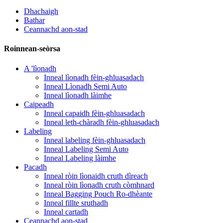
Dhachaigh
Bathar
Ceannachd aon-stad
Roinnean-seòrsa
A 'lìonadh
Inneal lìonadh fèin-ghluasadach
Inneal Lìonadh Semi Auto
Inneal lìonadh làimhe
Caipeadh
Inneal capaidh fèin-ghluasadach
Inneal leth-chàradh fèin-ghluasadach
Labeling
Inneal labeling fèin-ghluasadach
Inneal Labeling Semi Auto
Inneal Labeling làimhe
Pacadh
Inneal ròin lìonaidh cruth dìreach
Inneal ròin lìonadh cruth còmhnard
Inneal Bagging Pouch Ro-dhèante
Inneal fillte sruthadh
Inneal cartadh
Ceannachd aon-stad