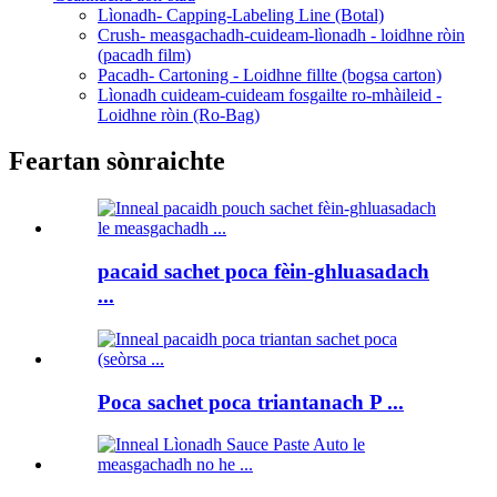
Lìonadh- Capping-Labeling Line (Botal)
Crush- measgachadh-cuideam-lìonadh - loidhne ròin
(pacadh film)
Pacadh- Cartoning - Loidhne fillte (bogsa carton)
Lìonadh cuideam-cuideam fosgailte ro-mhàileid -
Loidhne ròin (Ro-Bag)
Feartan sònraichte
pacaid sachet poca fèin-ghluasadach
...
Poca sachet poca triantanach P ...