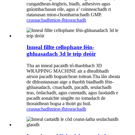
cungaidhean-leigheis, biadh, adhesives agus
gnìomhachasan eile, agus a’ coinneachadh ri
riatanasan mion-chomharrachadh GMP.
ceasnachadh
mion-fhiosrachadh
Inneal fillte cellophane fèin-
ghluasadach 3d le teip deòir
Tha an inneal pacaidh trì-thaobhach 3D
WRAPPING MACHINE air a dhealbhadh
airson pacadh bogsaichean toitean.Tha làn sheata
de dhleastanasan aige a thaobh biadhadh fèin-
ghluasadach, cruachadh, pacadh, seulachadh
teas, òrdachadh, agus cunntadh, agus faodaidh e
pacadh aonaichte singilte no iomadach de
thoraidhean bogsa a thoirt gu buil.
ceasnachadh
mion-fhiosrachadh