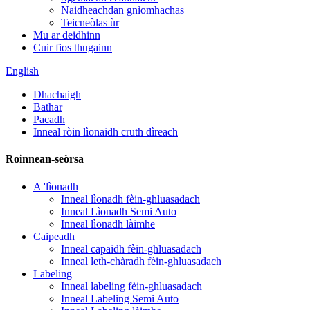
Naidheachdan gnìomhachas
Teicneòlas ùr
Mu ar deidhinn
Cuir fios thugainn
English
Dhachaigh
Bathar
Pacadh
Inneal ròin lìonaidh cruth dìreach
Roinnean-seòrsa
A 'lìonadh
Inneal lìonadh fèin-ghluasadach
Inneal Lìonadh Semi Auto
Inneal lìonadh làimhe
Caipeadh
Inneal capaidh fèin-ghluasadach
Inneal leth-chàradh fèin-ghluasadach
Labeling
Inneal labeling fèin-ghluasadach
Inneal Labeling Semi Auto