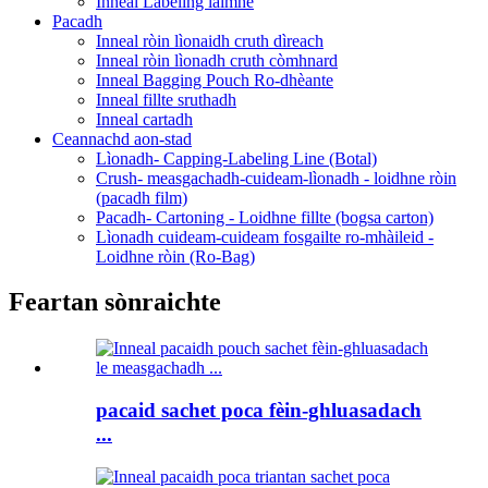
Inneal Labeling làimhe
Pacadh
Inneal ròin lìonaidh cruth dìreach
Inneal ròin lìonadh cruth còmhnard
Inneal Bagging Pouch Ro-dhèante
Inneal fillte sruthadh
Inneal cartadh
Ceannachd aon-stad
Lìonadh- Capping-Labeling Line (Botal)
Crush- measgachadh-cuideam-lìonadh - loidhne ròin
(pacadh film)
Pacadh- Cartoning - Loidhne fillte (bogsa carton)
Lìonadh cuideam-cuideam fosgailte ro-mhàileid -
Loidhne ròin (Ro-Bag)
Feartan sònraichte
pacaid sachet poca fèin-ghluasadach
...