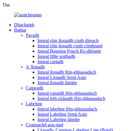
Tha
Dhachaigh
Bathar
Pacadh
Inneal ròin lìonaidh cruth dìreach
Inneal ròin lìonadh cruth còmhnard
Inneal Bagging Pouch Ro-dhèante
Inneal fillte sruthadh
Inneal cartadh
A 'lìonadh
Inneal lìonadh fèin-ghluasadach
Inneal Lìonadh Semi Auto
Inneal lìonadh làimhe
Caipeadh
Inneal capaidh fèin-ghluasadach
Inneal leth-chàradh fèin-ghluasadach
Labeling
Inneal labeling fèin-ghluasadach
Inneal Labeling Semi Auto
Inneal Labeling làimhe
Ceannachd aon-stad
Lìonadh- Capping-Labeling Line (Botal)