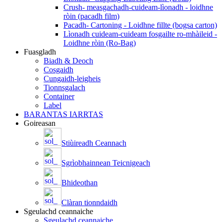
Crush- measgachadh-cuideam-lìonadh - loidhne
ròin (pacadh film)
Pacadh- Cartoning - Loidhne fillte (bogsa carton)
Lìonadh cuideam-cuideam fosgailte ro-mhàileid -
Loidhne ròin (Ro-Bag)
Fuasgladh
Biadh & Deoch
Cosgaidh
Cungaidh-leigheis
Tionnsgalach
Container
Label
BARANTAS IARRTAS
Goireasan
Stiùireadh Ceannach
Sgrìobhainnean Teicnigeach
Bhideothan
Clàran tionndaidh
Sgeulachd ceannaiche
Sgeulachd ceannaiche