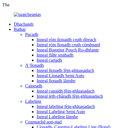
Tha
Dhachaigh
Bathar
Pacadh
Inneal ròin lìonaidh cruth dìreach
Inneal ròin lìonadh cruth còmhnard
Inneal Bagging Pouch Ro-dhèante
Inneal fillte sruthadh
Inneal cartadh
A 'lìonadh
Inneal lìonadh fèin-ghluasadach
Inneal Lìonadh Semi Auto
Inneal lìonadh làimhe
Caipeadh
Inneal capaidh fèin-ghluasadach
Inneal leth-chàradh fèin-ghluasadach
Labeling
Inneal labeling fèin-ghluasadach
Inneal Labeling Semi Auto
Inneal Labeling làimhe
Ceannachd aon-stad
Lìonadh- Capping-Labeling Line (Botal)