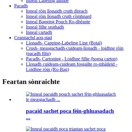
Inneal Labeling làimhe
Pacadh
Inneal ròin lìonaidh cruth dìreach
Inneal ròin lìonadh cruth còmhnard
Inneal Bagging Pouch Ro-dhèante
Inneal fillte sruthadh
Inneal cartadh
Ceannachd aon-stad
Lìonadh- Capping-Labeling Line (Botal)
Crush- measgachadh-cuideam-lìonadh - loidhne ròin
(pacadh film)
Pacadh- Cartoning - Loidhne fillte (bogsa carton)
Lìonadh cuideam-cuideam fosgailte ro-mhàileid -
Loidhne ròin (Ro-Bag)
Feartan sònraichte
pacaid sachet poca fèin-ghluasadach
...