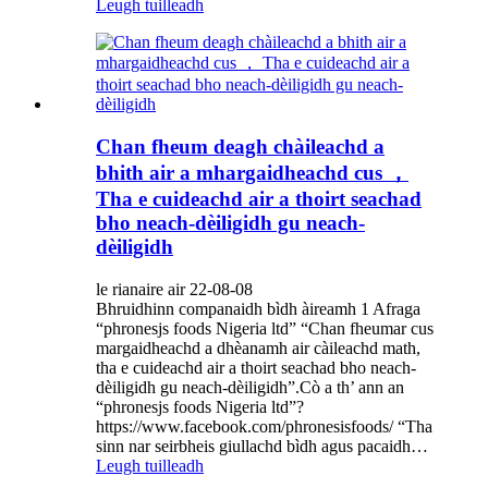
Leugh tuilleadh
Chan fheum deagh chàileachd a
bhith air a mhargaidheachd cus ，
Tha e cuideachd air a thoirt seachad
bho neach-dèiligidh gu neach-
dèiligidh
le rianaire air 22-08-08
Bhruidhinn companaidh bìdh àireamh 1 Afraga
“phronesjs foods Nigeria ltd” “Chan fheumar cus
margaidheachd a dhèanamh air càileachd math,
tha e cuideachd air a thoirt seachad bho neach-
dèiligidh gu neach-dèiligidh”.Cò a th’ ann an
“phronesjs foods Nigeria ltd”?
https://www.facebook.com/phronesisfoods/ “Tha
sinn nar seirbheis giullachd bìdh agus pacaidh…
Leugh tuilleadh