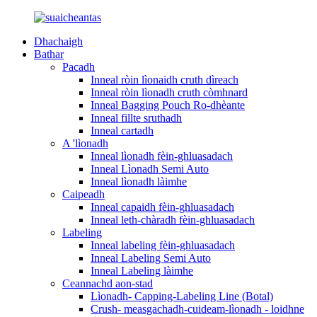
Dhachaigh
Bathar
Pacadh
Inneal ròin lìonaidh cruth dìreach
Inneal ròin lìonadh cruth còmhnard
Inneal Bagging Pouch Ro-dhèante
Inneal fillte sruthadh
Inneal cartadh
A 'lìonadh
Inneal lìonadh fèin-ghluasadach
Inneal Lìonadh Semi Auto
Inneal lìonadh làimhe
Caipeadh
Inneal capaidh fèin-ghluasadach
Inneal leth-chàradh fèin-ghluasadach
Labeling
Inneal labeling fèin-ghluasadach
Inneal Labeling Semi Auto
Inneal Labeling làimhe
Ceannachd aon-stad
Lìonadh- Capping-Labeling Line (Botal)
Crush- measgachadh-cuideam-lìonadh - loidhne