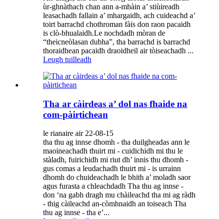
ùr-ghnàthach chan ann a-mhàin a’ stiùireadh
leasachadh fallain a’ mhargaidh, ach cuideachd a’
toirt barrachd chothroman fàis don raon pacaidh
is clò-bhualaidh.Le nochdadh mòran de
“theicneòlasan dubha”, tha barrachd is barrachd
thoraidhean pacaidh draoidheil air tòiseachadh ...
Leugh tuilleadh
Tha ar càirdeas a’ dol nas fhaide na
com-pàirtichean
le rianaire air 22-08-15
tha thu ag innse dhomh - tha duilgheadas ann le
maoineachadh thuirt mi - cuidichidh mi thu le
stàladh, fuirichidh mi riut dh’ innis thu dhomh -
gus comas a leudachadh thuirt mi - is urrainn
dhomh do chuideachadh le bhith a’ moladh saor
agus furasta a chleachdadh Tha thu ag innse -
don ‘na gabh dragh mu chàileachd tha mi ag ràdh
- thig càileachd an-còmhnaidh an toiseach Tha
thu ag innse - tha e’...