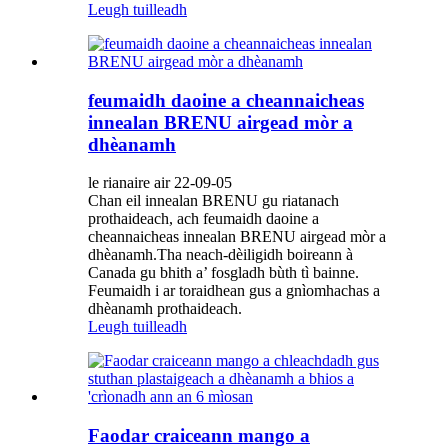
Leugh tuilleadh
feumaidh daoine a cheannaicheas
innealan BRENU airgead mòr a
dhèanamh
le rianaire air 22-09-05
Chan eil innealan BRENU gu riatanach
prothaideach, ach feumaidh daoine a
cheannaicheas innealan BRENU airgead mòr a
dhèanamh.Tha neach-dèiligidh boireann à
Canada gu bhith a’ fosgladh bùth tì bainne.
Feumaidh i ar toraidhean gus a gnìomhachas a
dhèanamh prothaideach.
Leugh tuilleadh
Faodar craiceann mango a