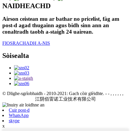
NAIDHEACHD
Airson ceistean mu ar bathar no pricelist, fàg am
post-d agad thugainn agus bidh sinn ann an
conaltradh taobh a-staigh 24 uairean.
FIOSRACHADH A-NIS
Sòisealta
© Dlighe-sgrìobhaidh - 2010-2021: Gach còir glèidhte.
- - , , , , , ,
江阴佰雷诺工业技术有限公司
Cuir post-d
WhatsApp
skype
x