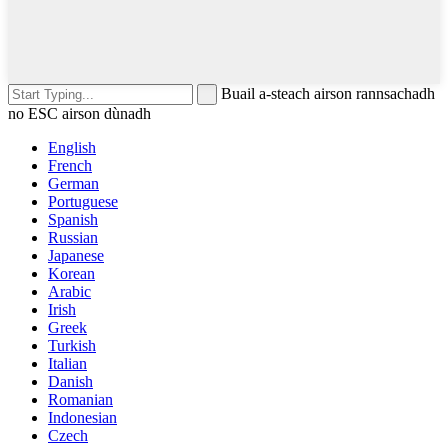
Buail a-steach airson rannsachadh
no ESC airson dùnadh
English
French
German
Portuguese
Spanish
Russian
Japanese
Korean
Arabic
Irish
Greek
Turkish
Italian
Danish
Romanian
Indonesian
Czech