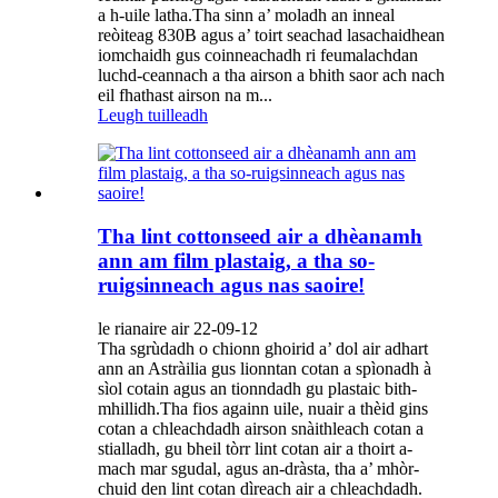
a h-uile latha.Tha sinn a’ moladh an inneal
reòiteag 830B agus a’ toirt seachad lasachaidhean
iomchaidh gus coinneachadh ri feumalachdan
luchd-ceannach a tha airson a bhith saor ach nach
eil fhathast airson na m...
Leugh tuilleadh
Tha lint cottonseed air a dhèanamh
ann am film plastaig, a tha so-
ruigsinneach agus nas saoire!
le rianaire air 22-09-12
Tha sgrùdadh o chionn ghoirid a’ dol air adhart
ann an Astràilia gus lionntan cotan a spìonadh à
sìol cotain agus an tionndadh gu plastaic bith-
mhillidh.Tha fios againn uile, nuair a thèid gins
cotan a chleachdadh airson snàithleach cotan a
stialladh, gu bheil tòrr lint cotan air a thoirt a-
mach mar sgudal, agus an-dràsta, tha a’ mhòr-
chuid den lint cotan dìreach air a chleachdadh.