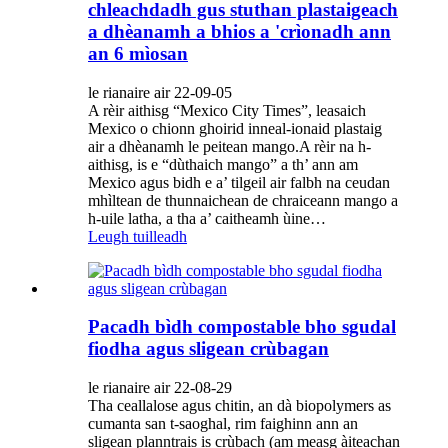
chleachdadh gus stuthan plastaigeach
a dhèanamh a bhios a 'crìonadh ann
an 6 mìosan
le rianaire air 22-09-05
A rèir aithisg “Mexico City Times”, leasaich
Mexico o chionn ghoirid inneal-ionaid plastaig
air a dhèanamh le peitean mango.A rèir na h-
aithisg, is e “dùthaich mango” a th’ ann am
Mexico agus bidh e a’ tilgeil air falbh na ceudan
mhìltean de thunnaichean de chraiceann mango a
h-uile latha, a tha a’ caitheamh ùine…
Leugh tuilleadh
Pacadh bìdh compostable bho sgudal
fiodha agus sligean crùbagan
le rianaire air 22-08-29
Tha ceallalose agus chitin, an dà biopolymers as
cumanta san t-saoghal, rim faighinn ann an
sligean planntrais is crùbach (am measg àiteachan