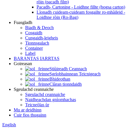
ròin (pacadh film)
Pacadh- Cartoning - Loidhne fillte (bogsa carton)
Lìonadh cuideam-cuideam fosgailte ro-mhàileid -
Loidhne ròin (Ro-Bag)
Fuasgladh
Biadh & Deoch
Cosgaidh
Cungaidh-leigheis
Tionnsgalach
Container
Label
BARANTAS IARRTAS
Goireasan
Stiùireadh Ceannach
Sgrìobhainnean Teicnigeach
Bhideothan
Clàran tionndaidh
Sgeulachd ceannaiche
Sgeulachd ceannaiche
Naidheachdan gnìomhachas
Teicneòlas ùr
Mu ar deidhinn
Cuir fios thugainn
English