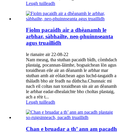
Leugh tuilleadh
Fiolm pacaidh air a dhèanamh le
arbhar, sàbhailte, neo-phuinnseanta
agus truaillidh
le rianaire air 22-08-22
Nam measg, tha stuthan pacaidh bìdh, còmhdach
plastaig, pocannan-làimhe, bogsaichean lòn agus
toraidhean eile air an dèanamh le arbhar mar
stuthan amh air eòlaichean agus luchd-tasgaidh a
thàladh bho air feadh na dùthcha.Chunnaic mi
nach eil coltas nan toraidhean sin air an dèanamh
le arbhar eadar-dhealaichte bho choltas plastaig,
ach a rèir t...
Leugh tuilleadh
Chan e bruadar a th’ ann am pacadh