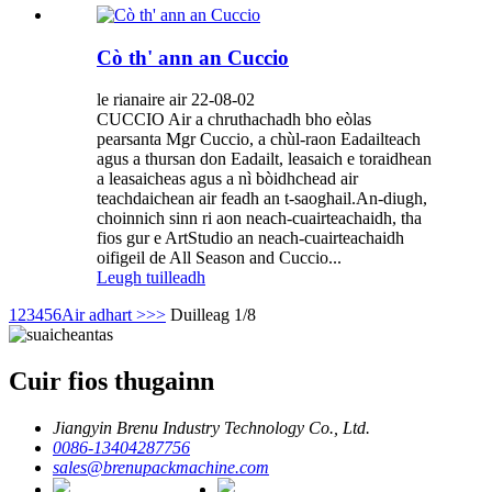
Cò th' ann an Cuccio
le rianaire air 22-08-02
CUCCIO Air a chruthachadh bho eòlas
pearsanta Mgr Cuccio, a chùl-raon Eadailteach
agus a thursan don Eadailt, leasaich e toraidhean
a leasaicheas agus a nì bòidhchead air
teachdaichean air feadh an t-saoghail.An-diugh,
choinnich sinn ri aon neach-cuairteachaidh, tha
fios gur e ArtStudio an neach-cuairteachaidh
oifigeil de All Season and Cuccio...
Leugh tuilleadh
1
2
3
4
5
6
Air adhart >
>>
Duilleag 1/8
Cuir fios thugainn
Jiangyin Brenu Industry Technology Co., Ltd.
0086-13404287756
sales@brenupackmachine.com