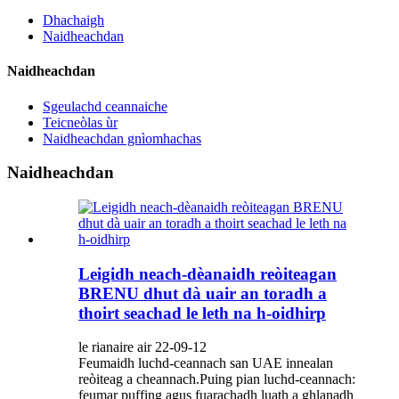
Dhachaigh
Naidheachdan
Naidheachdan
Sgeulachd ceannaiche
Teicneòlas ùr
Naidheachdan gnìomhachas
Naidheachdan
Leigidh neach-dèanaidh reòiteagan
BRENU dhut dà uair an toradh a
thoirt seachad le leth na h-oidhirp
le rianaire air 22-09-12
Feumaidh luchd-ceannach san UAE innealan
reòiteag a cheannach.Puing pian luchd-ceannach:
feumar puffing agus fuarachadh luath a ghlanadh