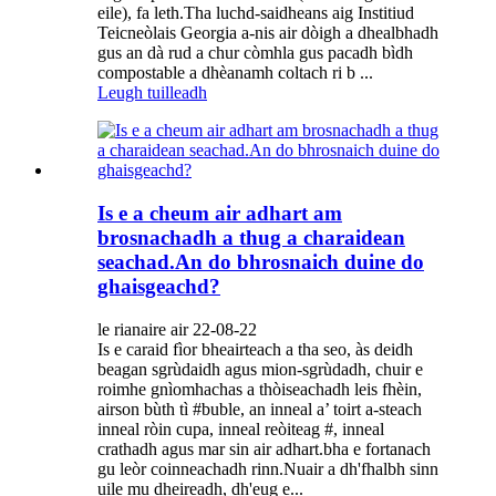
eile), fa leth.Tha luchd-saidheans aig Institiud
Teicneòlais Georgia a-nis air dòigh a dhealbhadh
gus an dà rud a chur còmhla gus pacadh bìdh
compostable a dhèanamh coltach ri b ...
Leugh tuilleadh
Is e a cheum air adhart am
brosnachadh a thug a charaidean
seachad.An do bhrosnaich duine do
ghaisgeachd?
le rianaire air 22-08-22
Is e caraid fìor bheairteach a tha seo, às deidh
beagan sgrùdaidh agus mion-sgrùdadh, chuir e
roimhe gnìomhachas a thòiseachadh leis fhèin,
airson bùth tì #buble, an inneal a’ toirt a-steach
inneal ròin cupa, inneal reòiteag #, inneal
crathadh agus mar sin air adhart.bha e fortanach
gu leòr coinneachadh rinn.Nuair a dh'fhalbh sinn
uile mu dheireadh, dh'eug e...