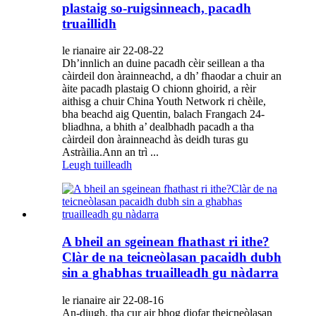
plastaig so-ruigsinneach, pacadh
truaillidh
le rianaire air 22-08-22
Dh’innlich an duine pacadh cèir seillean a tha
càirdeil don àrainneachd, a dh’ fhaodar a chuir an
àite pacadh plastaig O chionn ghoirid, a rèir
aithisg a chuir China Youth Network ri chèile,
bha beachd aig Quentin, balach Frangach 24-
bliadhna, a bhith a’ dealbhadh pacadh a tha
càirdeil don àrainneachd às deidh turas gu
Astràilia.Ann an trì ...
Leugh tuilleadh
A bheil an sgeinean fhathast ri ithe?
Clàr de na teicneòlasan pacaidh dubh
sin a ghabhas truailleadh gu nàdarra
le rianaire air 22-08-16
An-diugh, tha cur air bhog diofar theicneòlasan