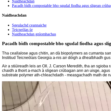
Naidheachdan
Pacadh bìdh compostable bho sgudal fiodha agus sligean crùb
Naidheachdan
Sgeulachd ceannaiche
Teicneòlas ùr
Naidheachdan gnìomhachas
Pacadh bìdh compostable bho sgudal fiodha agus sli
Tha ceallalose agus chitin, an dà biopolymers as cumanta san 
Institiud Teicneòlais Georgia a-nis air dòigh a dhealbhadh g
Air a stiùireadh leis an Oll. J. Carson Meredith, tha an sgioba 
chaidh a thoirt a-mach à sligean crùbagan ann an uisge, agus an
substrate polymer ath-chleachdadh - measgachadh math de nano