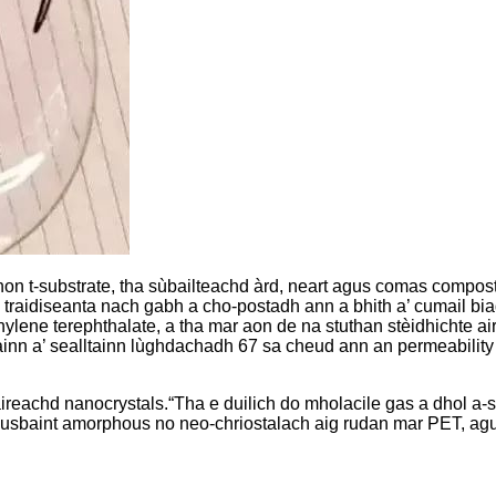
hon t-substrate, tha sùbailteachd àrd, neart agus comas compost a
traidiseanta nach gabh a cho-postadh ann a bhith a’ cumail bia
ylene terephthalate, a tha mar aon de na stuthan stèidhichte ai
againn a’ sealltainn lùghdachadh 67 sa cheud ann an permeabilit
reachd nanocrystals.“Tha e duilich do mholacile gas a dhol a-ste
 tòrr susbaint amorphous no neo-chriostalach aig rudan mar PET, 