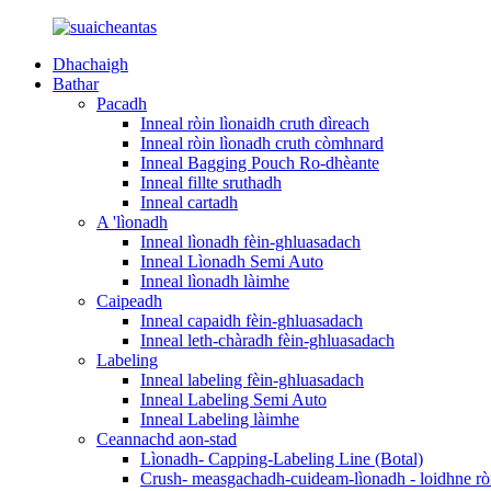
Dhachaigh
Bathar
Pacadh
Inneal ròin lìonaidh cruth dìreach
Inneal ròin lìonadh cruth còmhnard
Inneal Bagging Pouch Ro-dhèante
Inneal fillte sruthadh
Inneal cartadh
A 'lìonadh
Inneal lìonadh fèin-ghluasadach
Inneal Lìonadh Semi Auto
Inneal lìonadh làimhe
Caipeadh
Inneal capaidh fèin-ghluasadach
Inneal leth-chàradh fèin-ghluasadach
Labeling
Inneal labeling fèin-ghluasadach
Inneal Labeling Semi Auto
Inneal Labeling làimhe
Ceannachd aon-stad
Lìonadh- Capping-Labeling Line (Botal)
Crush- measgachadh-cuideam-lìonadh - loidhne ròi