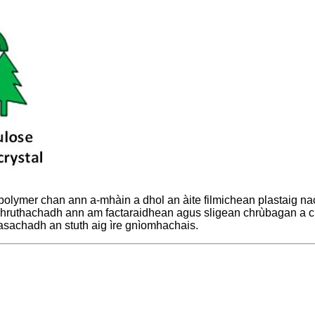
polymer chan ann a-mhàin a dhol an àite filmichean plastaig nach 
chruthachadh ann am factaraidhean agus sligean chrùbagan a ch
asachadh an stuth aig ìre gnìomhachais.