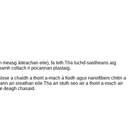
m measg àiteachan eile), fa leth.Tha luchd-saidheans aig
namh coltach ri pocannan plastaig.
lalose a chaidh a thoirt a-mach à fiodh agus nanofibers chitin a
 ann an sreathan eile.Tha an stuth seo air a thoirt a-mach air
le deagh chasaid.