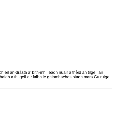
eil an-dràsta a’ bith-mhilleadh nuair a thèid an tilgeil air
aidh a thilgeil air falbh le gnìomhachas biadh mara.Gu ruige