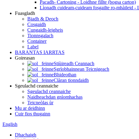
Pacadh- Cartoning - Loidhne fillte (bogsa carton)
Lìonadh cuideam-cuideam fosgailte ro-mhàileid - 
Fuasgladh
Biadh & Deoch
Cosgaidh
Cungaidh-leigheis
Tionnsgalach
Container
Label
BARANTAS IARRTAS
Goireasan
Stiùireadh Ceannach
Sgrìobhainnean Teicnigeach
Bhideothan
Clàran tionndaidh
Sgeulachd ceannaiche
Sgeulachd ceannaiche
Naidheachdan gnìomhachas
Teicneòlas ùr
Mu ar deidhinn
Cuir fios thugainn
English
Dhachaigh