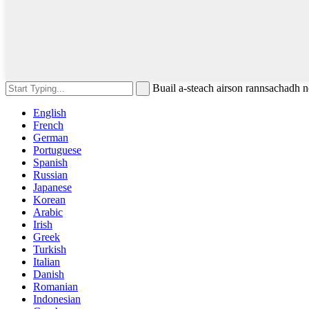
Buail a-steach airson rannsachadh
English
French
German
Portuguese
Spanish
Russian
Japanese
Korean
Arabic
Irish
Greek
Turkish
Italian
Danish
Romanian
Indonesian