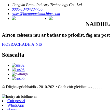
Jiangyin Brenu Industry Technology Co., Ltd.
0086-13404287756
sales@brenupackmachine.com
NAIDHE
Airson ceistean mu ar bathar no pricelist, fàg am po
FIOSRACHADH A-NIS
Sòisealta
© Dlighe-sgrìobhaidh - 2010-2021: Gach còir glèidhte.
- - , , , , , ,
Cuir post-d
WhatsApp
skype