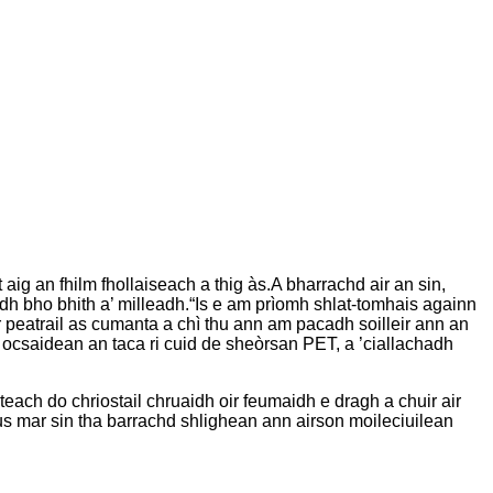
ig an fhilm fhollaiseach a thig às.A bharrachd air an sin,
dh bho bhith a’ milleadh.“Is e am prìomh shlat-tomhais againn
r peatrail as cumanta a chì thu ann am pacadh soilleir ann an
y ocsaidean an taca ri cuid de sheòrsan PET, a ’ciallachadh
ach do chriostail chruaidh oir feumaidh e dragh a chuir air
agus mar sin tha barrachd shlighean ann airson moileciuilean