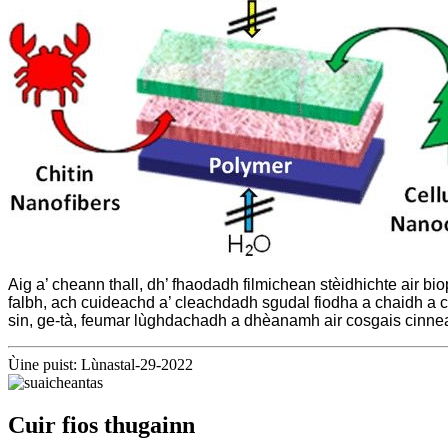
Aig a’ cheann thall, dh’ fhaodadh filmichean stèidhichte air bio
falbh, ach cuideachd a’ cleachdadh sgudal fiodha a chaidh a 
sin, ge-tà, feumar lùghdachadh a dhèanamh air cosgais cinne
Ùine puist: Lùnastal-29-2022
Cuir fios thugainn