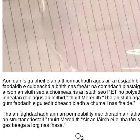
Aon uair ‘s gu bheil e air a thiormachadh agus air a rùsgadh b
faodaidh e cuideachd a bhith nas fheàrr na còmhdach plastaig 
airson an stuth seo a choimeas ris an stuth seo PET no polyeth
innealan reic agus an leithid," thuirt Meredith.“Tha an stuth 
gum faodadh e gu teòiridheach biadh a chumail nas fhaide.”
Tha an lùghdachadh ann an permeability mar thoradh air làthai
an structar criostail,” thuirt Meredith.“Air an làimh eile, tha
gas beaga a lorg nas fhasa.”