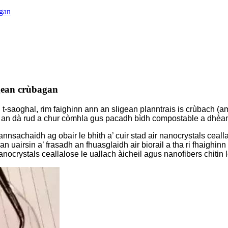
agan
gean crùbagan
t-saoghal, rim faighinn ann an sligean planntrais is crùbach (a
us an dà rud a chur còmhla gus pacadh bìdh compostable a dhèa
rannsachaidh ag obair le bhith a’ cuir stad air nanocrystals ceal
 uairsin a’ frasadh an fhuasglaidh air biorail a tha ri fhaighinn
crystals ceallalose le uallach àicheil agus nanofibers chitin 