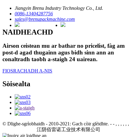
Jiangyin Brenu Industry Technology Co., Ltd.
0086-13404287756
sales@brenupackmachine.com
NAIDHEACHD
Airson ceistean mu ar bathar no pricelist, fàg am
post-d agad thugainn agus bidh sinn ann an
conaltradh taobh a-staigh 24 uairean.
FIOSRACHADH A-NIS
Sòisealta
© Dlighe-sgrìobhaidh - 2010-2021: Gach còir glèidhte.
- - , , , , , ,
江阴佰雷诺工业技术有限公司