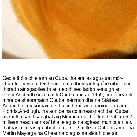
Ged a thòisich e ann an Cuba, tha am fàs agus am mòr-
chòrdte anns na deicheadan mu dheireadh gu ìre mhòr mar
thoradh air sgaoileadh an deoch seo taobh a-muigh an
eilein.Às deidh Ar-a-mach Chuba ann an 1959, rinn àireamh
mhòr de shaoranaich Chuba in-imrich dha na Stàitean
Aonaichte, gu sònraichte thuinich mòran dhaoine ann am
Florida.An-diugh, tha aon de na coimhearsnachdan Cuban
as motha san t-saoghal aig Miami;a-mach à timcheall air 6.2
millean neach anns a’ bhaile agus na sgìrean mun cuairt air,
thathas a’ meas gu bheil còrr air 1.2 millean Cubans ann.Tha
Martin Mayorga na Cheannard agus na stèidhiche air