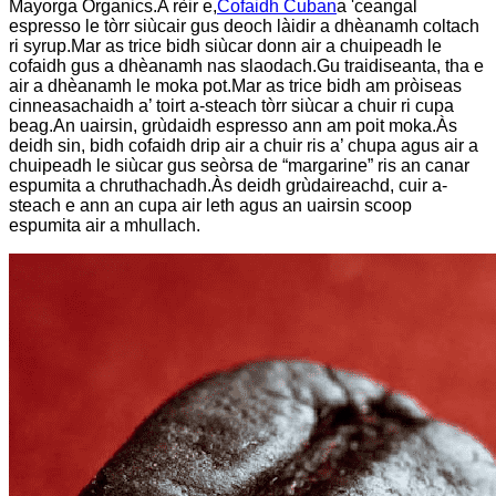
Mayorga Organics.A rèir e,
Cofaidh Cuban
a 'ceangal
espresso le tòrr siùcair gus deoch làidir a dhèanamh coltach
ri syrup.Mar as trice bidh siùcar donn air a chuipeadh le
cofaidh gus a dhèanamh nas slaodach.Gu traidiseanta, tha e
air a dhèanamh le moka pot.Mar as trice bidh am pròiseas
cinneasachaidh a’ toirt a-steach tòrr siùcar a chuir ri cupa
beag.An uairsin, grùdaidh espresso ann am poit moka.Às
deidh sin, bidh cofaidh drip air a chuir ris a’ chupa agus air a
chuipeadh le siùcar gus seòrsa de “margarine” ris an canar
espumita a chruthachadh.Às deidh grùdaireachd, cuir a-
steach e ann an cupa air leth agus an uairsin scoop
espumita air a mhullach.