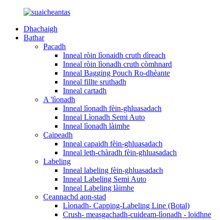
Dhachaigh
Bathar
Pacadh
Inneal ròin lìonaidh cruth dìreach
Inneal ròin lìonadh cruth còmhnard
Inneal Bagging Pouch Ro-dhèante
Inneal fillte sruthadh
Inneal cartadh
A 'lìonadh
Inneal lìonadh fèin-ghluasadach
Inneal Lìonadh Semi Auto
Inneal lìonadh làimhe
Caipeadh
Inneal capaidh fèin-ghluasadach
Inneal leth-chàradh fèin-ghluasadach
Labeling
Inneal labeling fèin-ghluasadach
Inneal Labeling Semi Auto
Inneal Labeling làimhe
Ceannachd aon-stad
Lìonadh- Capping-Labeling Line (Botal)
Crush- measgachadh-cuideam-lìonadh - loidhne