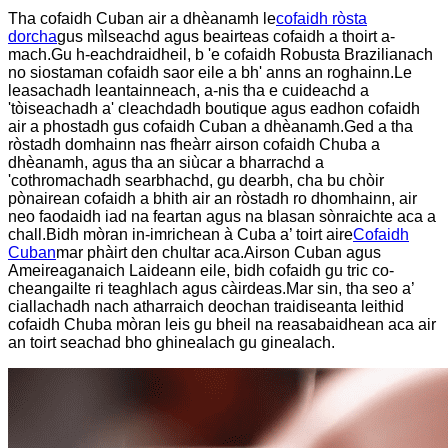
Tha cofaidh Cuban air a dhèanamh le
cofaidh ròsta
dorcha
gus mìlseachd agus beairteas cofaidh a thoirt a-
mach.Gu h-eachdraidheil, b 'e cofaidh Robusta Brazilianach
no siostaman cofaidh saor eile a bh' anns an roghainn.Le
leasachadh leantainneach, a-nis tha e cuideachd a
'tòiseachadh a' cleachdadh boutique agus eadhon cofaidh
air a phostadh gus cofaidh Cuban a dhèanamh.Ged a tha
ròstadh domhainn nas fheàrr airson cofaidh Chuba a
dhèanamh, agus tha an siùcar a bharrachd a
'cothromachadh searbhachd, gu dearbh, cha bu chòir
pònairean cofaidh a bhith air an ròstadh ro dhomhainn, air
neo faodaidh iad na feartan agus na blasan sònraichte aca a
chall.Bidh mòran in-imrichean à Cuba a’ toirt aire
Cofaidh
Cuban
mar phàirt den chultar aca.Airson Cuban agus
Ameireaganaich Laideann eile, bidh cofaidh gu tric co-
cheangailte ri teaghlach agus càirdeas.Mar sin, tha seo a’
ciallachadh nach atharraich deochan traidiseanta leithid
cofaidh Chuba mòran leis gu bheil na reasabaidhean aca air
an toirt seachad bho ghinealach gu ginealach.