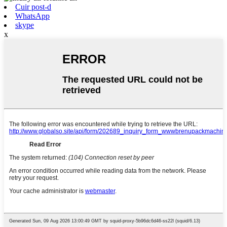
Cuir post-d
WhatsApp
skype
x