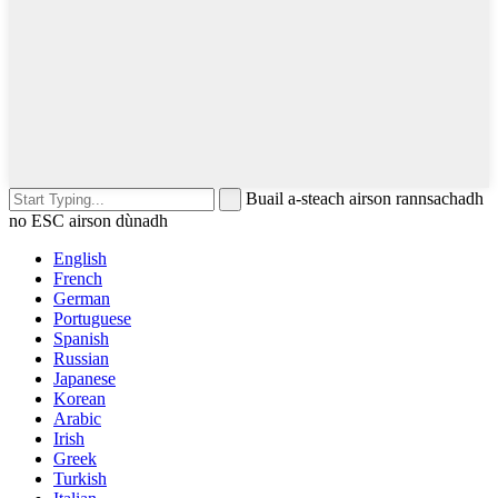
Buail a-steach airson rannsachadh
no ESC airson dùnadh
English
French
German
Portuguese
Spanish
Russian
Japanese
Korean
Arabic
Irish
Greek
Turkish