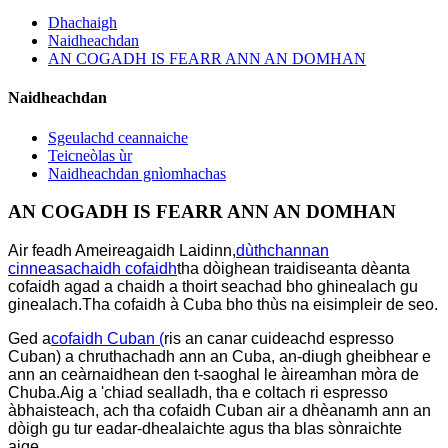
Dhachaigh
Naidheachdan
AN COGADH IS FEARR ANN AN DOMHAN
Naidheachdan
Sgeulachd ceannaiche
Teicneòlas ùr
Naidheachdan gnìomhachas
AN COGADH IS FEARR ANN AN DOMHAN
Air feadh Ameireagaidh Laidinn,
dùthchannan
cinneasachaidh cofaidh
tha dòighean traidiseanta dèanta
cofaidh agad a chaidh a thoirt seachad bho ghinealach gu
ginealach.Tha cofaidh à Cuba bho thùs na eisimpleir de seo.
Ged a
cofaidh Cuban (
ris an canar cuideachd espresso
Cuban) a chruthachadh ann an Cuba, an-diugh gheibhear e
ann an ceàrnaidhean den t-saoghal le àireamhan mòra de
Chuba.Aig a 'chiad sealladh, tha e coltach ri espresso
àbhaisteach, ach tha cofaidh Cuban air a dhèanamh ann an
dòigh gu tur eadar-dhealaichte agus tha blas sònraichte
aige.