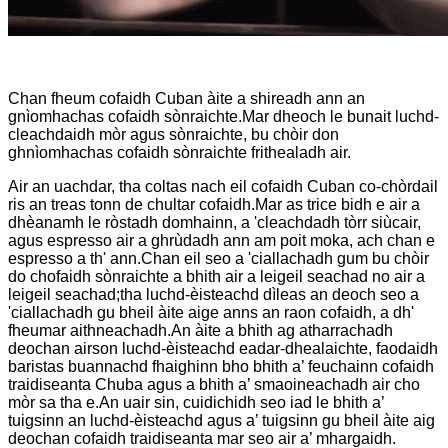
Chan fheum cofaidh Cuban àite a shireadh ann an
gnìomhachas cofaidh sònraichte.Mar dheoch le bunait luchd-
cleachdaidh mòr agus sònraichte, bu chòir don
ghnìomhachas cofaidh sònraichte frithealadh air.
Air an uachdar, tha coltas nach eil cofaidh Cuban co-chòrdail
ris an treas tonn de chultar cofaidh.Mar as trice bidh e air a
dhèanamh le ròstadh domhainn, a 'cleachdadh tòrr siùcair,
agus espresso air a ghrùdadh ann am poit moka, ach chan e
espresso a th' ann.Chan eil seo a 'ciallachadh gum bu chòir
do chofaidh sònraichte a bhith air a leigeil seachad no air a
leigeil seachad;tha luchd-èisteachd dìleas an deoch seo a
'ciallachadh gu bheil àite aige anns an raon cofaidh, a dh'
fheumar aithneachadh.An àite a bhith ag atharrachadh
deochan airson luchd-èisteachd eadar-dhealaichte, faodaidh
baristas buannachd fhaighinn bho bhith a’ feuchainn cofaidh
traidiseanta Chuba agus a bhith a’ smaoineachadh air cho
mòr sa tha e.An uair sin, cuidichidh seo iad le bhith a’
tuigsinn an luchd-èisteachd agus a’ tuigsinn gu bheil àite aig
deochan cofaidh traidiseanta mar seo air a’ mhargaidh.