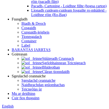
ròin (pacadh film)
Pacadh- Cartoning - Loidhne fillte (bogsa carton)
Lìonadh cuideam-cuideam fosgailte ro-mhàileid -
Loidhne ròin (Ro-Bag)
Fuasgladh
Biadh & Deoch
Cosgaidh
Cungaidh-leigheis
Tionnsgalach
Container
Label
BARANTAS IARRTAS
Goireasan
Stiùireadh Ceannach
Sgrìobhainnean Teicnigeach
Bhideothan
Clàran tionndaidh
Sgeulachd ceannaiche
Sgeulachd ceannaiche
Naidheachdan gnìomhachas
Teicneòlas ùr
Mu ar deidhinn
Cuir fios thugainn
English